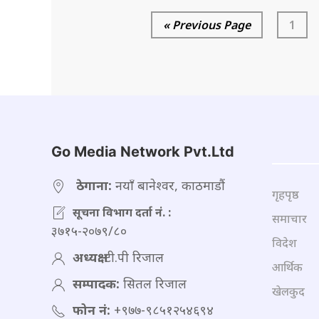
« Previous Page
1
Go Media Network Pvt.Ltd
ठेगाना:
नयाँ बानेश्वर, काठमाडौं
गृहपृष्ठ
सूचना विभाग दर्ता नं. :
समाचार
३७१५-२०७९/८०
विदेश
अध्यक्ष:
टी.पी रिजाल
आर्थिक
सम्पादक:
सितल रिजाल
खेलकुद
फोन नं:
+९७७-९८५१२५४६९४