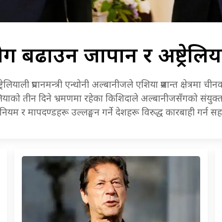
ग बढाउन जापान र अष्ट्रेलि
्रेलियाली प्रधानमन्त्री एन्थोनी अल्बानीजले एशिया प्रशान्त क्षेत्रमा ची
ाको तीन दिने भ्रमणमा रहेका किशिदाले अल्बानीजसँगको संयुक्त घोषण
िय नियम र मापदण्डहरू उल्लङ्घन गर्ने देशहरू विरुद्ध कारबाही गर