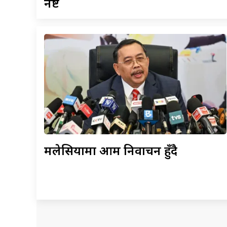
नष्ट
मलेसियामा
आम निर्वाचन हुँदै