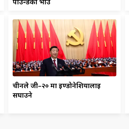
पाउन्डको भाउ
चीनले
जी–२० मा इण्डोनेशियालाई
सघाउने