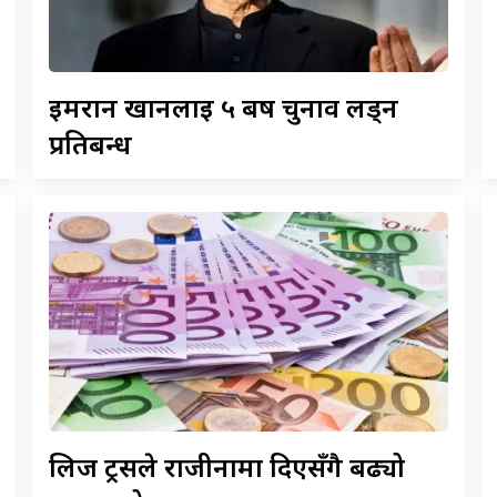
इमरान
खानलाई ५ बर्ष चुनाव लड्न
प्रतिबन्ध
लिज
ट्रसले राजीनामा दिएसँगै बढ्यो