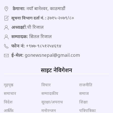
ठेगाना:
नयाँ बानेश्वर, काठमाडौं
३७१५-२०७९/८०
सूचना विभाग दर्ता नं. :
अध्यक्ष:
टी.पी रिजाल
सम्पादक:
सितल रिजाल
फोन नं:
+९७७-९८५१२५४६९४
ई-मेल:
gonewsnepal@gmail.com
साइट नेविगेशन
गृहपृष्ठ
विचार
राजनीति
समाचार
सम्पादकीय
समाज
विदेश
सुरक्षा/अपराध
शिक्षा
आर्थिक
मनोरन्जन
पत्रिपत्रिका