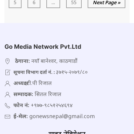
5
6
...
55
Next Page »
Go Media Network Pvt.Ltd
ठेगाना:
नयाँ बानेश्वर, काठमाडौं
३७१५-२०७९/८०
सूचना विभाग दर्ता नं. :
अध्यक्ष:
टी.पी रिजाल
सम्पादक:
सितल रिजाल
फोन नं:
+९७७-९८५१२५४६९४
ई-मेल:
gonewsnepal@gmail.com
साइट नेविगेशन