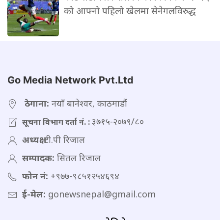
को आफ्नो पहिलो खेलमा सेनेगलविरुद्ध
Go Media Network Pvt.Ltd
ठेगाना:
नयाँ बानेश्वर, काठमाडौं
३७१५-२०७९/८०
सूचना विभाग दर्ता नं. :
अध्यक्ष:
टी.पी रिजाल
सम्पादक:
सितल रिजाल
फोन नं:
+९७७-९८५१२५४६९४
ई-मेल:
gonewsnepal@gmail.com