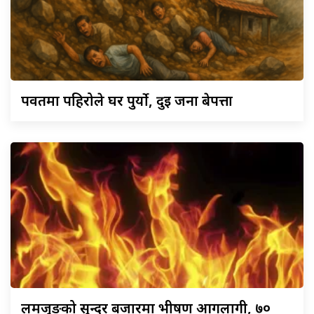
पर्वतमा
पहिरोले घर पुर्यो, दुई जना बेपत्ता
लमजुङको
सुन्दर बजारमा भीषण आगलागी, ७०