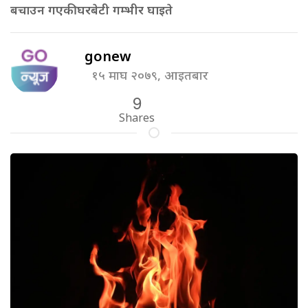
बचाउन गएकी घरबेटी गम्भीर घाइते
gonew
१५ माघ २०७९, आइतबार
9
Shares