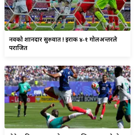
नर्वेको
शानदार सुरुवात ! इराक ४-१ गोलअन्तरले
पराजित