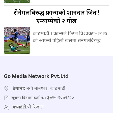
सेनेगलविरुद्ध
फ्रान्सको शानदार जित !
एम्बाप्पेको २ गोल
काठमाडौं । फ्रान्सले फिफा विश्वकप–२०२६
को आफ्नो पहिलो खेलमा सेनेगलविरुद्ध
Go Media Network Pvt.Ltd
ठेगाना:
नयाँ बानेश्वर, काठमाडौं
३७१५-२०७९/८०
सूचना विभाग दर्ता नं. :
अध्यक्ष:
टी.पी रिजाल