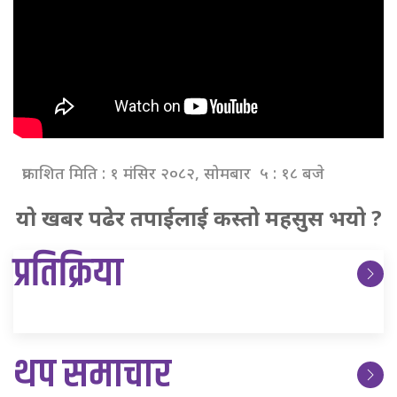
प्रकाशित मिति : १ मंसिर २०८२, सोमबार ५ : १८ बजे
यो खबर पढेर तपाईलाई कस्तो महसुस भयो ?
प्रतिक्रिया
थप समाचार