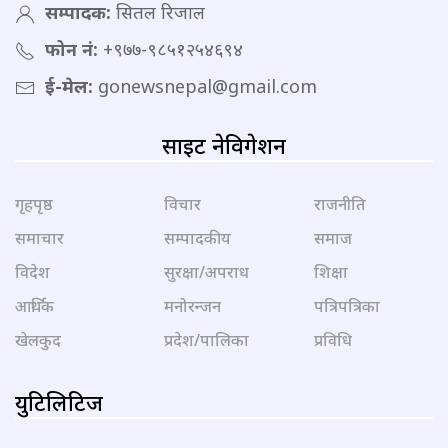
सम्पादक:
सितल रिजाल
फोन नं:
+९७७-९८५१२५४६९४
ई-मेल:
gonewsnepal@gmail.com
साइट नेविगेशन
गृहपृष्ठ
विचार
राजनीति
समाचार
सम्पादकीय
समाज
विदेश
सुरक्षा/अपराध
शिक्षा
आर्थिक
मनोरन्जन
पत्रिपत्रिका
खेलकुद
प्रदेश/पालिका
प्रविधि
युटिलिटिज