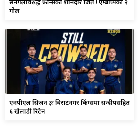
सेनेगलविरुद्ध
फ्रान्सको शानदार जित ! एम्बाप्पेको २
गोल
एनपीएल
सिजन ३ः विराटनगर किंग्समा सन्दीपसहित
६ खेलाडी रिटेन