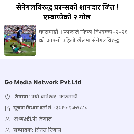
सेनेगलविरुद्ध
फ्रान्सको शानदार जित !
एम्बाप्पेको २ गोल
काठमाडौं । फ्रान्सले फिफा विश्वकप–२०२६
को आफ्नो पहिलो खेलमा सेनेगलविरुद्ध
Go Media Network Pvt.Ltd
ठेगाना:
नयाँ बानेश्वर, काठमाडौं
३७१५-२०७९/८०
सूचना विभाग दर्ता नं. :
अध्यक्ष:
टी.पी रिजाल
सम्पादक:
सितल रिजाल