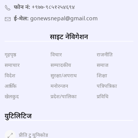
फोन नं:
+९७७-९८५१२५४६९४
ई-मेल:
gonewsnepal@gmail.com
साइट नेविगेशन
गृहपृष्ठ
विचार
राजनीति
समाचार
सम्पादकीय
समाज
विदेश
सुरक्षा/अपराध
शिक्षा
आर्थिक
मनोरन्जन
पत्रिपत्रिका
खेलकुद
प्रदेश/पालिका
प्रविधि
युटिलिटिज
प्रीति टु युनिकोड