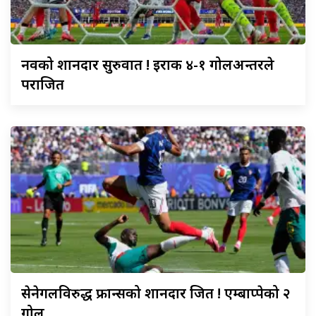
नर्वेको
शानदार सुरुवात ! इराक ४-१ गोलअन्तरले
पराजित
सेनेगलविरुद्ध
फ्रान्सको शानदार जित ! एम्बाप्पेको २
गोल