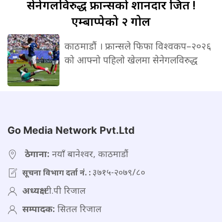
सेनेगलविरुद्ध
फ्रान्सको शानदार जित !
एम्बाप्पेको २ गोल
काठमाडौं । फ्रान्सले फिफा विश्वकप–२०२६
को आफ्नो पहिलो खेलमा सेनेगलविरुद्ध
Go Media Network Pvt.Ltd
ठेगाना:
नयाँ बानेश्वर, काठमाडौं
३७१५-२०७९/८०
सूचना विभाग दर्ता नं. :
अध्यक्ष:
टी.पी रिजाल
सम्पादक:
सितल रिजाल