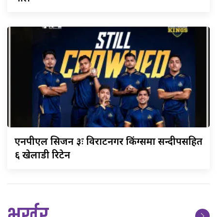
एनपीएल
सिजन ३ः विराटनगर किंग्समा सन्दीपसहित
६ खेलाडी रिटेन
भर्खर