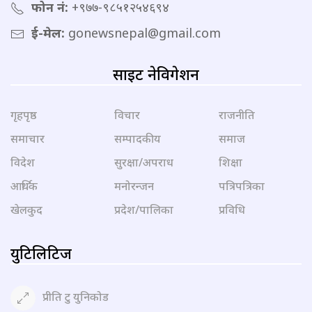
फोन नं:
+९७७-९८५१२५४६९४
ई-मेल:
gonewsnepal@gmail.com
साइट नेविगेशन
गृहपृष्ठ
विचार
राजनीति
समाचार
सम्पादकीय
समाज
विदेश
सुरक्षा/अपराध
शिक्षा
आर्थिक
मनोरन्जन
पत्रिपत्रिका
खेलकुद
प्रदेश/पालिका
प्रविधि
युटिलिटिज
प्रीति टु युनिकोड