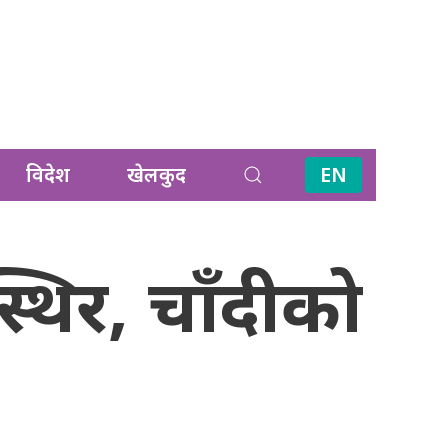
विदेश
खेलकुद
EN
थिर, चाँदीको