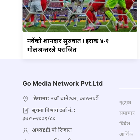
नर्वेको
शानदार सुरुवात ! इराक ४-१
गोलअन्तरले पराजित
Go Media Network Pvt.Ltd
ठेगाना:
नयाँ बानेश्वर, काठमाडौं
गृहपृष्ठ
सूचना विभाग दर्ता नं. :
समाचार
३७१५-२०७९/८०
विदेश
अध्यक्ष:
टी.पी रिजाल
आर्थिक