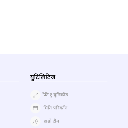
युटिलिटिज
प्रीति टु युनिकोड
मिति परिवर्तन
हाम्रो टीम