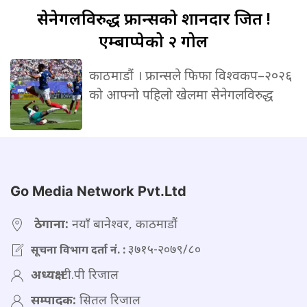
सेनेगलविरुद्ध
फ्रान्सको शानदार जित !
एम्बाप्पेको २ गोल
काठमाडौं । फ्रान्सले फिफा विश्वकप–२०२६
को आफ्नो पहिलो खेलमा सेनेगलविरुद्ध
Go Media Network Pvt.Ltd
ठेगाना:
नयाँ बानेश्वर, काठमाडौं
३७१५-२०७९/८०
सूचना विभाग दर्ता नं. :
अध्यक्ष:
टी.पी रिजाल
सम्पादक:
सितल रिजाल