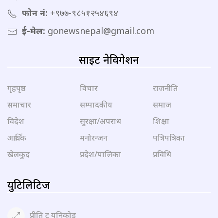
फोन नं:
+९७७-९८५१२५४६९४
ई-मेल:
gonewsnepal@gmail.com
साइट नेविगेशन
गृहपृष्ठ
विचार
राजनीति
समाचार
सम्पादकीय
समाज
विदेश
सुरक्षा/अपराध
शिक्षा
आर्थिक
मनोरन्जन
पत्रिपत्रिका
खेलकुद
प्रदेश/पालिका
प्रविधि
युटिलिटिज
प्रीति टु युनिकोड