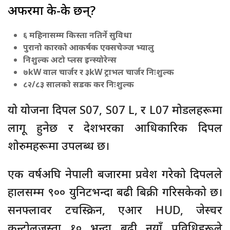
अफरमा के-के छन्?
६ महिनासम्म किस्ता नतिर्ने सुविधा
पुरानो कारको आकर्षक एक्सचेञ्ज भ्यालु
निशुल्क अटो प्लस इन्स्योरेन्स
७kW वाल चार्जर र ३kW ट्राभल चार्जर निःशुल्क
८२/८३ सालको सडक कर निःशुल्क
यो योजना दिपल S07, S07 L, र L07 मोडलहरूमा
लागू हुनेछ र देशभरका आधिकारिक दिपल
शोरुमहरूमा उपलब्ध छ।
एक वर्षअघि नेपाली बजारमा प्रवेश गरेको दिपलले
हालसम्म ९०० युनिटभन्दा बढी बिक्री गरिसकेको छ।
सनफ्लावर टचस्क्रिन, एआर HUD, जेस्चर
कन्ट्रोलजस्ता १० भन्दा बढी नयाँ प्रविधिहरूले