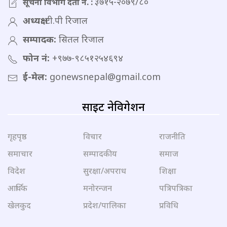
३७१५-२०७९/८०
सूचना विभाग दर्ता नं. :
अध्यक्ष:
टी.पी रिजाल
सम्पादक:
सितल रिजाल
फोन नं:
+९७७-९८५१२५४६९४
ई-मेल:
gonewsnepal@gmail.com
साइट नेविगेशन
गृहपृष्ठ
विचार
राजनीति
समाचार
सम्पादकीय
समाज
विदेश
सुरक्षा/अपराध
शिक्षा
आर्थिक
मनोरन्जन
पत्रिपत्रिका
खेलकुद
प्रदेश/पालिका
प्रविधि