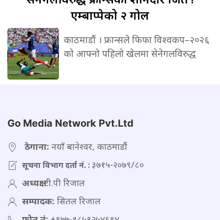
एम्बाप्पेको २ गोल
काठमाडौं । फ्रान्सले फिफा विश्वकप–२०२६
को आफ्नो पहिलो खेलमा सेनेगलविरुद्ध
Go Media Network Pvt.Ltd
ठेगाना:
नयाँ बानेश्वर, काठमाडौं
३७१५-२०७९/८०
सूचना विभाग दर्ता नं. :
अध्यक्ष:
टी.पी रिजाल
सम्पादक:
सितल रिजाल
फोन नं:
+९७७-९८५१२५४६९४