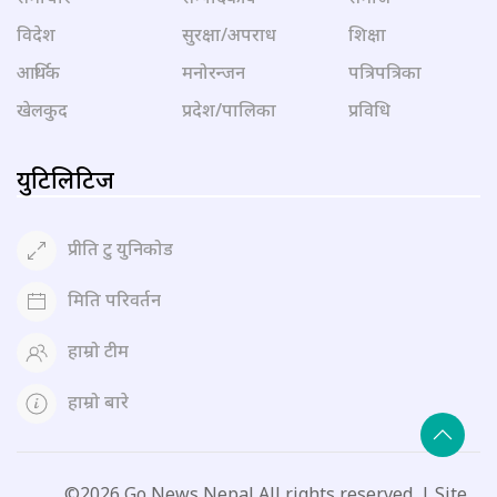
विदेश
सुरक्षा/अपराध
शिक्षा
आर्थिक
मनोरन्जन
पत्रिपत्रिका
खेलकुद
प्रदेश/पालिका
प्रविधि
युटिलिटिज
प्रीति टु युनिकोड
मिति परिवर्तन
हाम्रो टीम
हाम्रो बारे
©2026 Go News Nepal All rights reserved. | Site