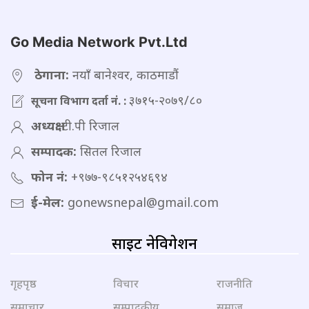
Go Media Network Pvt.Ltd
ठेगाना:
नयाँ बानेश्वर, काठमाडौं
३७१५-२०७९/८०
सूचना विभाग दर्ता नं. :
अध्यक्ष:
टी.पी रिजाल
सम्पादक:
सितल रिजाल
फोन नं:
+९७७-९८५१२५४६९४
ई-मेल:
gonewsnepal@gmail.com
साइट नेविगेशन
गृहपृष्ठ
विचार
राजनीति
समाचार
सम्पादकीय
समाज