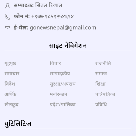
सम्पादक:
सितल रिजाल
फोन नं:
+९७७-९८५१२५४६९४
ई-मेल:
gonewsnepal@gmail.com
साइट नेविगेशन
गृहपृष्ठ
विचार
राजनीति
समाचार
सम्पादकीय
समाज
विदेश
सुरक्षा/अपराध
शिक्षा
आर्थिक
मनोरन्जन
पत्रिपत्रिका
खेलकुद
प्रदेश/पालिका
प्रविधि
युटिलिटिज