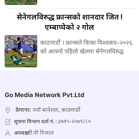
सेनेगलविरुद्ध
फ्रान्सको शानदार जित !
एम्बाप्पेको २ गोल
काठमाडौं । फ्रान्सले फिफा विश्वकप–२०२६
को आफ्नो पहिलो खेलमा सेनेगलविरुद्ध
Go Media Network Pvt.Ltd
ठेगाना:
नयाँ बानेश्वर, काठमाडौं
३७१५-२०७९/८०
सूचना विभाग दर्ता नं. :
अध्यक्ष:
टी.पी रिजाल