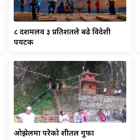
८
दशमलव ३ प्रतिशतले बढे विदेशी
पर्यटक
ओझेलमा
परेको शीतल गुफा