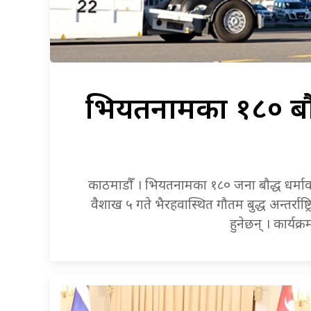
भियतनामका
१८० बौ
काठमाडौँ । भियतनामका १८० जना बौद्ध धर्मावल
वैशाख ५ गते भैरहवास्थित गौतम बुद्ध अन्तर्रा
हुनेछन् । कार्यक