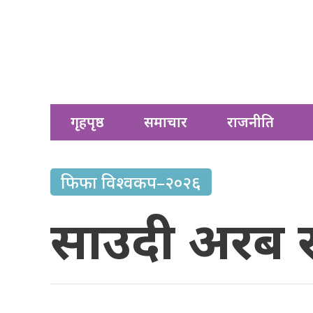
गृहपृष्ठ
समाचार
राजनीति
फिफा विश्वकप–२०२६
साउदी अरब र 