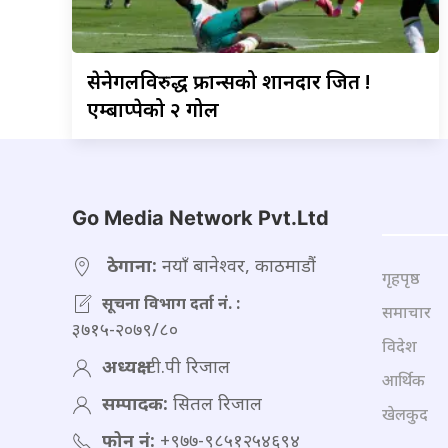
सेनेगलविरुद्ध
फ्रान्सको शानदार जित !
एम्बाप्पेको २ गोल
Go Media Network Pvt.Ltd
ठेगाना:
नयाँ बानेश्वर, काठमाडौं
गृहपृष्ठ
सूचना विभाग दर्ता नं. :
समाचार
३७१५-२०७९/८०
विदेश
अध्यक्ष:
टी.पी रिजाल
आर्थिक
सम्पादक:
सितल रिजाल
खेलकुद
फोन नं:
+९७७-९८५१२५४६९४