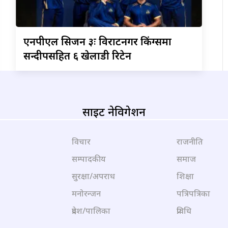
एनपीएल
सिजन ३ः विराटनगर किंग्समा
सन्दीपसहित ६ खेलाडी रिटेन
साइट नेविगेशन
विचार
राजनीति
सम्पादकीय
समाज
सुरक्षा/अपराध
शिक्षा
मनोरन्जन
पत्रिपत्रिका
प्रदेश/पालिका
प्रविधि