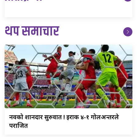
थप समाचार
नर्वेको
शानदार सुरुवात ! इराक ४-१ गोलअन्तरले
पराजित