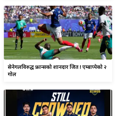
सेनेगलविरुद्ध
फ्रान्सको शानदार जित ! एम्बाप्पेको २
गोल