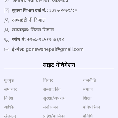
ठेगाना:
नयाँ बानेश्वर, काठमाडौं
३७१५-२०७९/८०
सूचना विभाग दर्ता नं. :
अध्यक्ष:
टी.पी रिजाल
सम्पादक:
सितल रिजाल
फोन नं:
+९७७-९८५१२५४६९४
ई-मेल:
gonewsnepal@gmail.com
साइट नेविगेशन
गृहपृष्ठ
विचार
राजनीति
समाचार
सम्पादकीय
समाज
विदेश
सुरक्षा/अपराध
शिक्षा
आर्थिक
मनोरन्जन
पत्रिपत्रिका
खेलकुद
प्रदेश/पालिका
प्रविधि