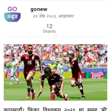
gonew
३१ जेष्ठ २०८३, आइतबार
12
Shares
काठमाडौं। फिफा विश्वकप २०२६ मा समूह ‘बी’