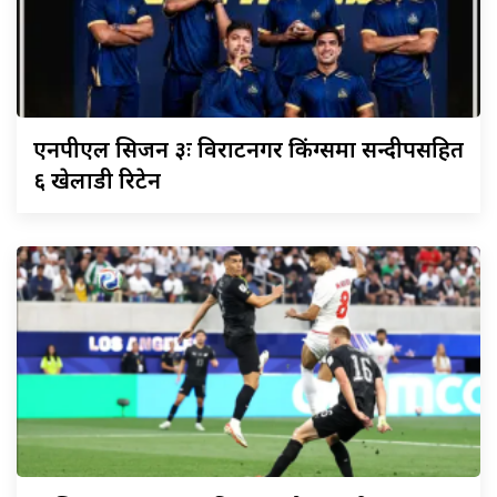
एनपीएल
सिजन ३ः विराटनगर किंग्समा सन्दीपसहित
६ खेलाडी रिटेन