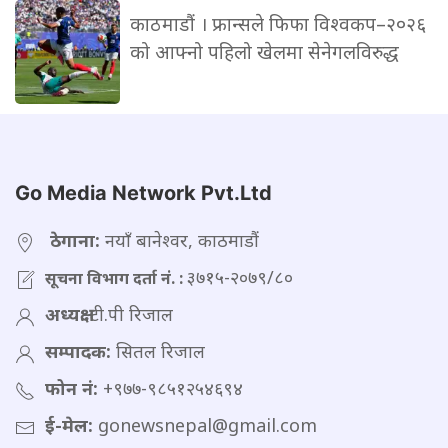
काठमाडौं । फ्रान्सले फिफा विश्वकप–२०२६
को आफ्नो पहिलो खेलमा सेनेगलविरुद्ध
Go Media Network Pvt.Ltd
ठेगाना:
नयाँ बानेश्वर, काठमाडौं
३७१५-२०७९/८०
सूचना विभाग दर्ता नं. :
अध्यक्ष:
टी.पी रिजाल
सम्पादक:
सितल रिजाल
फोन नं:
+९७७-९८५१२५४६९४
ई-मेल:
gonewsnepal@gmail.com