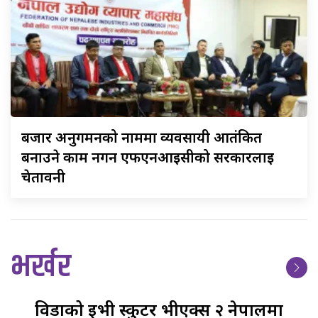
बजार
अनुगमनको नाममा व्यवसायी आतंकित
बनाउने काम नगर्न एफएनआईसीको सरकारलाई
चेतावनी
भर्खर
विडाको
ईभी स्कुटर भीएक्स २ नेपालमा