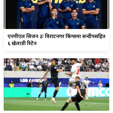
एनपीएल
सिजन ३ः विराटनगर किंग्समा सन्दीपसहित
६ खेलाडी रिटेन