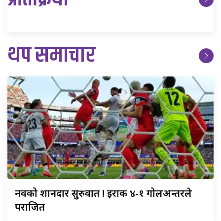
थप समाचार
नर्वेको
शानदार सुरुवात ! इराक ४-१ गोलअन्तरले
पराजित