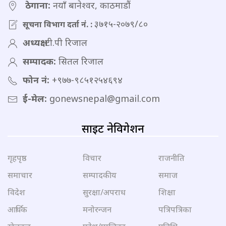
ठेगाना:
नयाँ बानेश्वर, काठमाडौं
३७१५-२०७९/८०
सूचना विभाग दर्ता नं. :
अध्यक्ष:
टी.पी रिजाल
सम्पादक:
सितल रिजाल
फोन नं:
+९७७-९८५१२५४६९४
ई-मेल:
gonewsnepal@gmail.com
साइट नेविगेशन
गृहपृष्ठ
विचार
राजनीति
समाचार
सम्पादकीय
समाज
विदेश
सुरक्षा/अपराध
शिक्षा
आर्थिक
मनोरन्जन
पत्रिपत्रिका