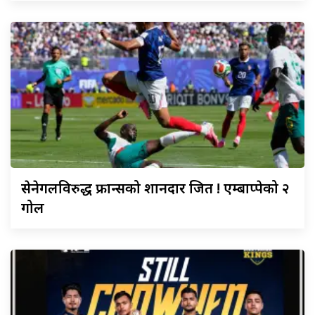
सेनेगलविरुद्ध
फ्रान्सको शानदार जित ! एम्बाप्पेको २
गोल