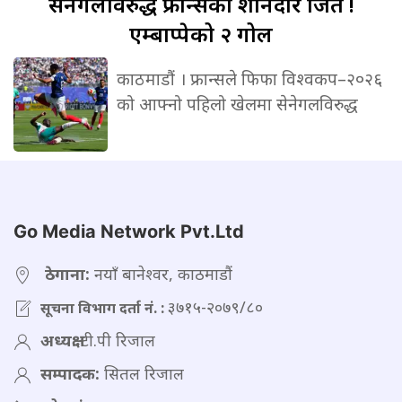
सेनेगलविरुद्ध
फ्रान्सको शानदार जित !
एम्बाप्पेको २ गोल
काठमाडौं । फ्रान्सले फिफा विश्वकप–२०२६
को आफ्नो पहिलो खेलमा सेनेगलविरुद्ध
Go Media Network Pvt.Ltd
ठेगाना:
नयाँ बानेश्वर, काठमाडौं
३७१५-२०७९/८०
सूचना विभाग दर्ता नं. :
अध्यक्ष:
टी.पी रिजाल
सम्पादक:
सितल रिजाल