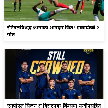
सेनेगलविरुद्ध
फ्रान्सको शानदार जित ! एम्बाप्पेको २
गोल
एनपीएल
सिजन ३ः विराटनगर किंग्समा सन्दीपसहित