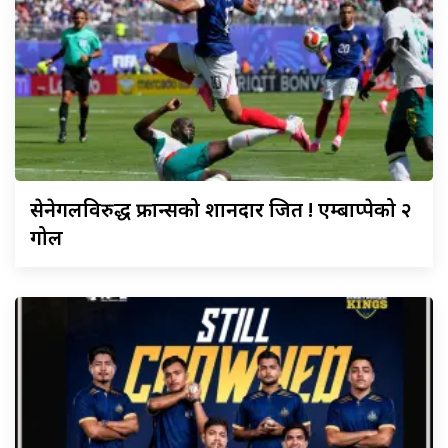
सेनेगलविरुद्ध
फ्रान्सको शानदार जित ! एम्बाप्पेको २
गोल