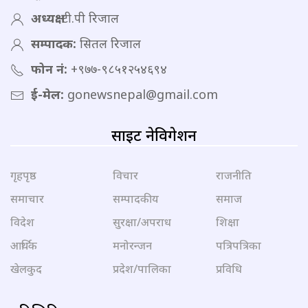
अध्यक्ष:
टी.पी रिजाल
सम्पादक:
सितल रिजाल
फोन नं:
+९७७-९८५१२५४६९४
ई-मेल:
gonewsnepal@gmail.com
साइट नेविगेशन
गृहपृष्ठ
विचार
राजनीति
समाचार
सम्पादकीय
समाज
विदेश
सुरक्षा/अपराध
शिक्षा
आर्थिक
मनोरन्जन
पत्रिपत्रिका
खेलकुद
प्रदेश/पालिका
प्रविधि