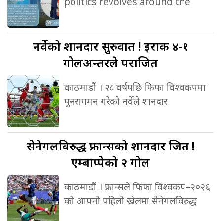
politics revolves around the
नर्वेको
शानदार सुरुवात ! इराक ४-१
गोलअन्तरले पराजित
काठमाडौं । २८ वर्षपछि फिफा विश्वकपमा
पुनरागमन गरेको नर्वेले शानदार
सेनेगलविरुद्ध
फ्रान्सको शानदार जित !
एम्बाप्पेको २ गोल
काठमाडौं । फ्रान्सले फिफा विश्वकप–२०२६
को आफ्नो पहिलो खेलमा सेनेगलविरुद्ध