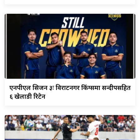
एनपीएल
सिजन ३ः विराटनगर किंग्समा सन्दीपसहित
६ खेलाडी रिटेन