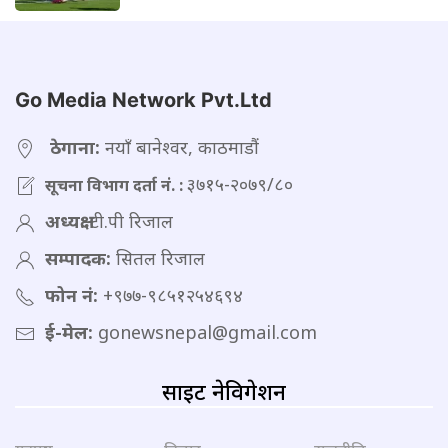
Go Media Network Pvt.Ltd
ठेगाना:
नयाँ बानेश्वर, काठमाडौं
३७१५-२०७९/८०
सूचना विभाग दर्ता नं. :
अध्यक्ष:
टी.पी रिजाल
सम्पादक:
सितल रिजाल
फोन नं:
+९७७-९८५१२५४६९४
ई-मेल:
gonewsnepal@gmail.com
साइट नेविगेशन