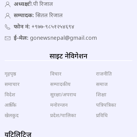
अध्यक्ष:
टी.पी रिजाल
सम्पादक:
सितल रिजाल
फोन नं:
+९७७-९८५१२५४६९४
ई-मेल:
gonewsnepal@gmail.com
साइट नेविगेशन
गृहपृष्ठ
विचार
राजनीति
समाचार
सम्पादकीय
समाज
विदेश
सुरक्षा/अपराध
शिक्षा
आर्थिक
मनोरन्जन
पत्रिपत्रिका
खेलकुद
प्रदेश/पालिका
प्रविधि
युटिलिटिज