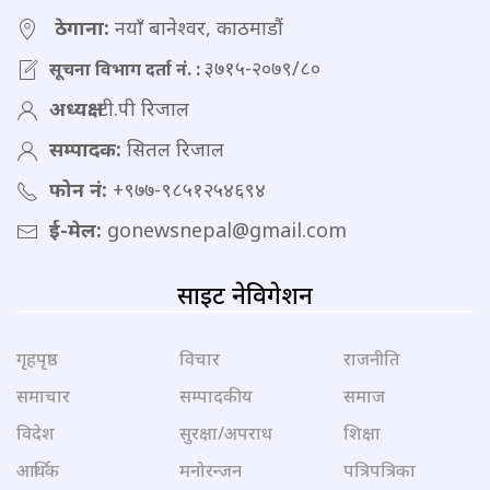
ठेगाना:
नयाँ बानेश्वर, काठमाडौं
३७१५-२०७९/८०
सूचना विभाग दर्ता नं. :
अध्यक्ष:
टी.पी रिजाल
सम्पादक:
सितल रिजाल
फोन नं:
+९७७-९८५१२५४६९४
ई-मेल:
gonewsnepal@gmail.com
साइट नेविगेशन
गृहपृष्ठ
विचार
राजनीति
समाचार
सम्पादकीय
समाज
विदेश
सुरक्षा/अपराध
शिक्षा
आर्थिक
मनोरन्जन
पत्रिपत्रिका