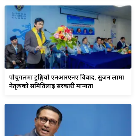
पोर्चुगलमा
टुङ्गियो एनआरएनए विवाद, सुजन लामा
नेतृत्वको समितिलाई सरकारी मान्यता