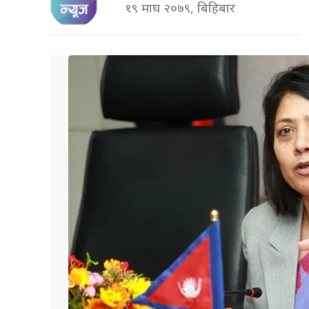
१९ माघ २०७९, बिहिबार