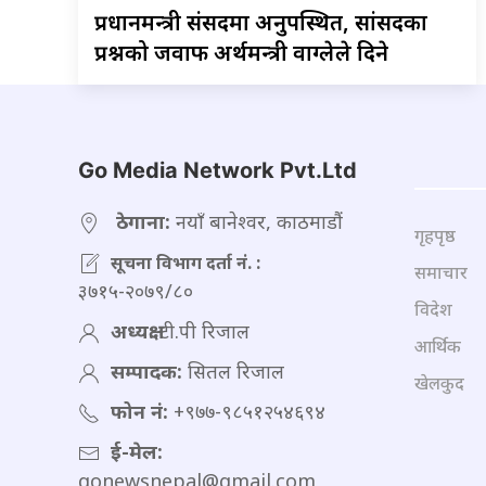
प्रधानमन्त्री
संसदमा अनुपस्थित, सांसदका
प्रश्नको जवाफ अर्थमन्त्री वाग्लेले दिने
Go Media Network Pvt.Ltd
ठेगाना:
नयाँ बानेश्वर, काठमाडौं
गृहपृष्ठ
सूचना विभाग दर्ता नं. :
समाचार
३७१५-२०७९/८०
विदेश
अध्यक्ष:
टी.पी रिजाल
आर्थिक
सम्पादक:
सितल रिजाल
खेलकुद
फोन नं:
+९७७-९८५१२५४६९४
ई-मेल:
gonewsnepal@gmail.com