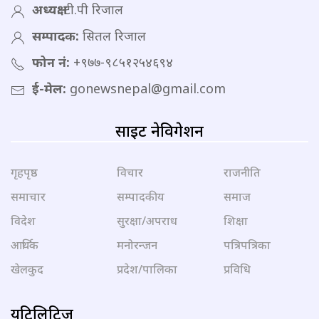
अध्यक्ष:
टी.पी रिजाल
सम्पादक:
सितल रिजाल
फोन नं:
+९७७-९८५१२५४६९४
ई-मेल:
gonewsnepal@gmail.com
साइट नेविगेशन
गृहपृष्ठ
विचार
राजनीति
समाचार
सम्पादकीय
समाज
विदेश
सुरक्षा/अपराध
शिक्षा
आर्थिक
मनोरन्जन
पत्रिपत्रिका
खेलकुद
प्रदेश/पालिका
प्रविधि
युटिलिटिज