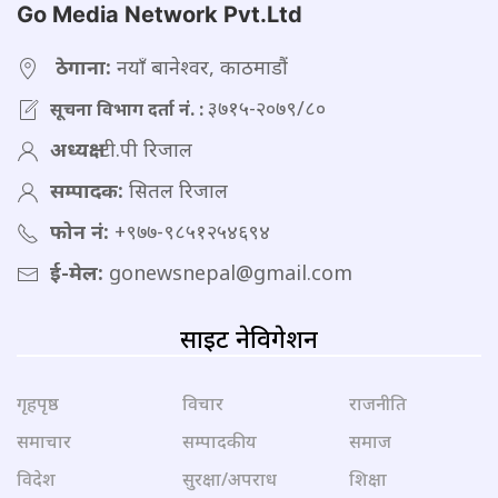
Go Media Network Pvt.Ltd
ठेगाना:
नयाँ बानेश्वर, काठमाडौं
३७१५-२०७९/८०
सूचना विभाग दर्ता नं. :
अध्यक्ष:
टी.पी रिजाल
सम्पादक:
सितल रिजाल
फोन नं:
+९७७-९८५१२५४६९४
ई-मेल:
gonewsnepal@gmail.com
साइट नेविगेशन
गृहपृष्ठ
विचार
राजनीति
समाचार
सम्पादकीय
समाज
विदेश
सुरक्षा/अपराध
शिक्षा