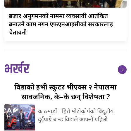
बजार
अनुगमनको नाममा व्यवसायी आतंकित
बनाउने काम नगर्न एफएनआईसीको सरकारलाई
चेतावनी
भर्खर
विडाको
ईभी स्कुटर भीएक्स २ नेपालमा
सार्वजनिक, के–के छन् विशेषता ?
काठमाडौं । हिरो मोटोकोर्पको विद्युतीय
दुईपांग्रे ब्रान्ड विडाले आफ्नो पहिलो