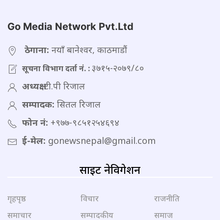
Go Media Network Pvt.Ltd
ठेगाना:
नयाँ बानेश्वर, काठमाडौं
३७१५-२०७९/८०
सूचना विभाग दर्ता नं. :
अध्यक्ष:
टी.पी रिजाल
सम्पादक:
सितल रिजाल
फोन नं:
+९७७-९८५१२५४६९४
ई-मेल:
gonewsnepal@gmail.com
साइट नेविगेशन
गृहपृष्ठ
विचार
राजनीति
समाचार
सम्पादकीय
समाज