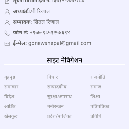
३७१५-२०७९/८०
सूचना विभाग दर्ता नं. :
अध्यक्ष:
टी.पी रिजाल
सम्पादक:
सितल रिजाल
फोन नं:
+९७७-९८५१२५४६९४
ई-मेल:
gonewsnepal@gmail.com
साइट नेविगेशन
गृहपृष्ठ
विचार
राजनीति
समाचार
सम्पादकीय
समाज
विदेश
सुरक्षा/अपराध
शिक्षा
आर्थिक
मनोरन्जन
पत्रिपत्रिका
खेलकुद
प्रदेश/पालिका
प्रविधि