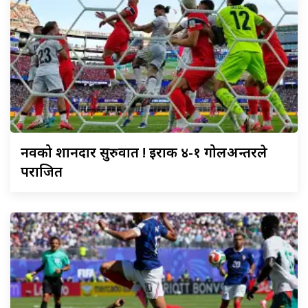
नर्वेको
शानदार सुरुवात ! इराक ४-१ गोलअन्तरले
पराजित