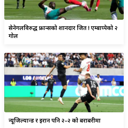
सेनेगलविरुद्ध
फ्रान्सको शानदार जित ! एम्बाप्पेको २
गोल
न्यूजिल्यान्ड
र इरान पनि २–२ को बराबरीमा