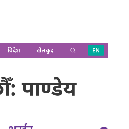
विदेश
खेलकुद
EN
ँ: पाण्डेय