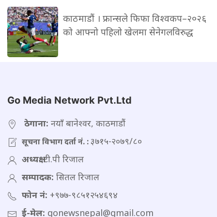
काठमाडौं । फ्रान्सले फिफा विश्वकप–२०२६
को आफ्नो पहिलो खेलमा सेनेगलविरुद्ध
Go Media Network Pvt.Ltd
ठेगाना:
नयाँ बानेश्वर, काठमाडौं
३७१५-२०७९/८०
सूचना विभाग दर्ता नं. :
अध्यक्ष:
टी.पी रिजाल
सम्पादक:
सितल रिजाल
फोन नं:
+९७७-९८५१२५४६९४
ई-मेल:
gonewsnepal@gmail.com