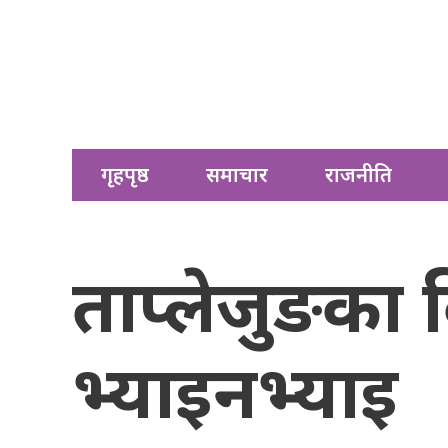
गृहपृष्ठ
समाचार
राजनीति
ताप्लेजुङका 
भ्याइनभ्याइ