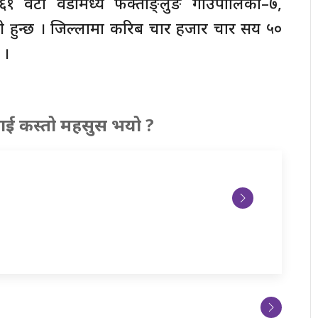
 वटा वडामध्ये फक्ताङ्लुङ गाउँपालिका–७,
ी हुन्छ । जिल्लामा करिब चार हजार चार सय ५०
 ।
ाई कस्तो महसुस भयो ?