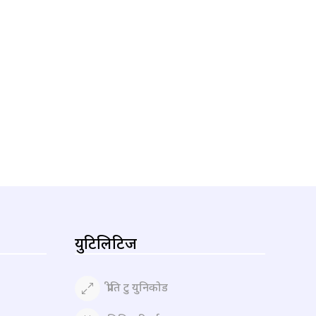
युटिलिटिज
प्रीति टु युनिकोड