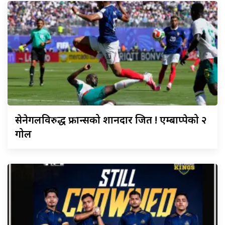
सेनेगलविरुद्ध
फ्रान्सको शानदार जित ! एम्बाप्पेको २
गोल