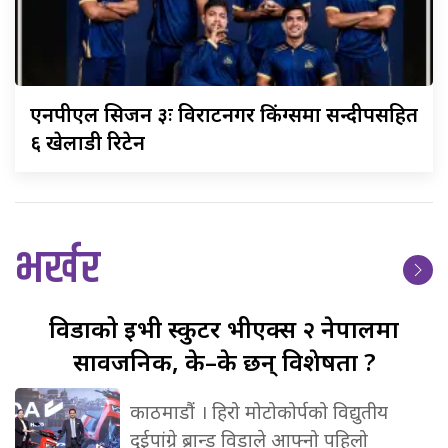
एनपीएल
सिजन ३ः विराटनगर किंग्समा सन्दीपसहित
६ खेलाडी रिटेन
भर्खर
विडाको
ईभी स्कुटर भीएक्स २ नेपालमा
सार्वजनिक, के–के छन् विशेषता ?
काठमाडौं । हिरो मोटोकोर्पको विद्युतीय
दुईपांग्रे ब्रान्ड विडाले आफ्नो पहिलो