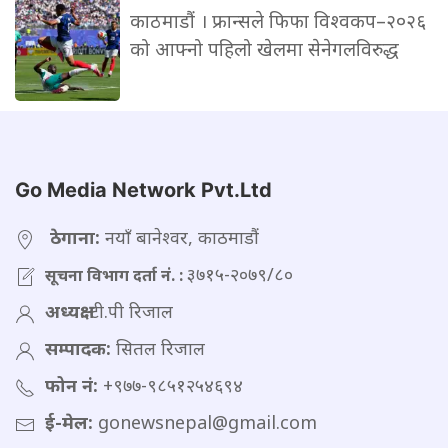
काठमाडौं । फ्रान्सले फिफा विश्वकप–२०२६
को आफ्नो पहिलो खेलमा सेनेगलविरुद्ध
Go Media Network Pvt.Ltd
ठेगाना:
नयाँ बानेश्वर, काठमाडौं
३७१५-२०७९/८०
सूचना विभाग दर्ता नं. :
अध्यक्ष:
टी.पी रिजाल
सम्पादक:
सितल रिजाल
फोन नं:
+९७७-९८५१२५४६९४
ई-मेल:
gonewsnepal@gmail.com