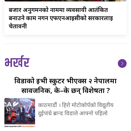
बजार
अनुगमनको नाममा व्यवसायी आतंकित
बनाउने काम नगर्न एफएनआईसीको सरकारलाई
चेतावनी
भर्खर
विडाको
ईभी स्कुटर भीएक्स २ नेपालमा
सार्वजनिक, के–के छन् विशेषता ?
काठमाडौं । हिरो मोटोकोर्पको विद्युतीय
दुईपांग्रे ब्रान्ड विडाले आफ्नो पहिलो