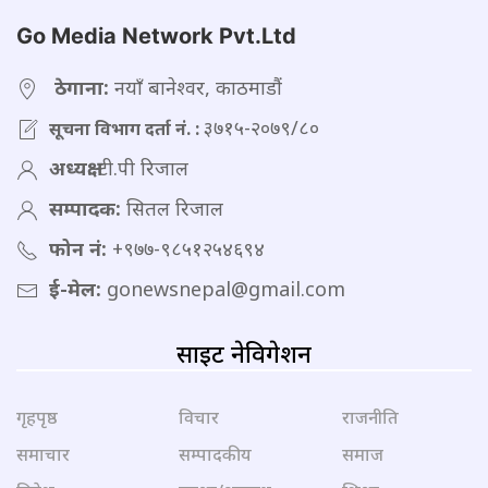
Go Media Network Pvt.Ltd
ठेगाना:
नयाँ बानेश्वर, काठमाडौं
३७१५-२०७९/८०
सूचना विभाग दर्ता नं. :
अध्यक्ष:
टी.पी रिजाल
सम्पादक:
सितल रिजाल
फोन नं:
+९७७-९८५१२५४६९४
ई-मेल:
gonewsnepal@gmail.com
साइट नेविगेशन
गृहपृष्ठ
विचार
राजनीति
समाचार
सम्पादकीय
समाज