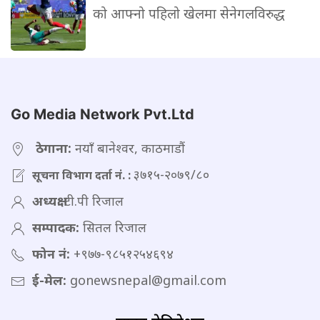
को आफ्नो पहिलो खेलमा सेनेगलविरुद्ध
Go Media Network Pvt.Ltd
ठेगाना:
नयाँ बानेश्वर, काठमाडौं
३७१५-२०७९/८०
सूचना विभाग दर्ता नं. :
अध्यक्ष:
टी.पी रिजाल
सम्पादक:
सितल रिजाल
फोन नं:
+९७७-९८५१२५४६९४
ई-मेल:
gonewsnepal@gmail.com