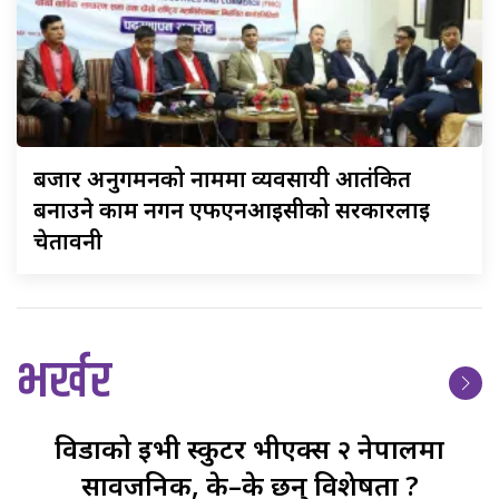
बजार
अनुगमनको नाममा व्यवसायी आतंकित
बनाउने काम नगर्न एफएनआईसीको सरकारलाई
चेतावनी
भर्खर
विडाको
ईभी स्कुटर भीएक्स २ नेपालमा
सार्वजनिक, के–के छन् विशेषता ?