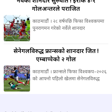
नर्वेको
शानदार सुरुवात ! इराक ४-१
गोलअन्तरले पराजित
काठमाडौं । २८ वर्षपछि फिफा विश्वकपमा
पुनरागमन गरेको नर्वेले शानदार
सेनेगलविरुद्ध
फ्रान्सको शानदार जित !
एम्बाप्पेको २ गोल
काठमाडौं । फ्रान्सले फिफा विश्वकप–२०२६
को आफ्नो पहिलो खेलमा सेनेगलविरुद्ध