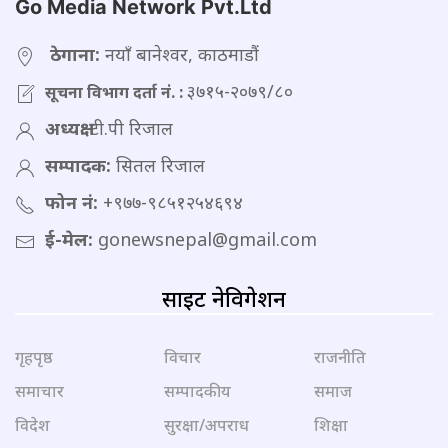
Go Media Network Pvt.Ltd
ठेगाना:
नयाँ बानेश्वर, काठमाडौं
३७१५-२०७९/८०
सूचना विभाग दर्ता नं. :
अध्यक्ष:
टी.पी रिजाल
सम्पादक:
सितल रिजाल
फोन नं:
+९७७-९८५१२५४६९४
ई-मेल:
gonewsnepal@gmail.com
साइट नेविगेशन
गृहपृष्ठ
विचार
राजनीति
समाचार
सम्पादकीय
समाज
विदेश
सुरक्षा/अपराध
शिक्षा