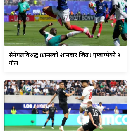
सेनेगलविरुद्ध
फ्रान्सको शानदार जित ! एम्बाप्पेको २
गोल