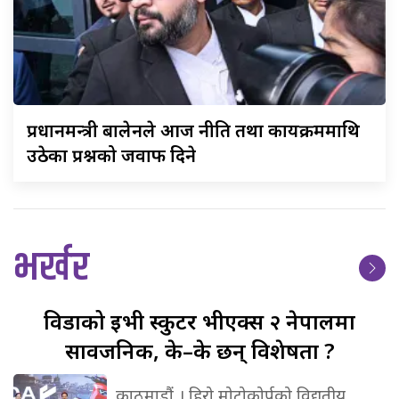
प्रधानमन्त्री
बालेनले आज नीति तथा कार्यक्रममाथि
उठेका प्रश्नको जवाफ दिने
भर्खर
विडाको
ईभी स्कुटर भीएक्स २ नेपालमा
सार्वजनिक, के–के छन् विशेषता ?
काठमाडौं । हिरो मोटोकोर्पको विद्युतीय