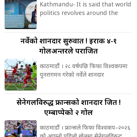
Kathmandu- It is said that world
politics revolves around the
नर्वेको
शानदार सुरुवात ! इराक ४-१
गोलअन्तरले पराजित
काठमाडौं । २८ वर्षपछि फिफा विश्वकपमा
पुनरागमन गरेको नर्वेले शानदार
सेनेगलविरुद्ध
फ्रान्सको शानदार जित !
एम्बाप्पेको २ गोल
काठमाडौं । फ्रान्सले फिफा विश्वकप–२०२६
को आफ्नो पहिलो खेलमा सेनेगलविरुद्ध