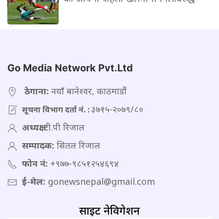
Go Media Network Pvt.Ltd
ठेगाना:
नयाँ बानेश्वर, काठमाडौं
३७१५-२०७९/८०
सूचना विभाग दर्ता नं. :
अध्यक्ष:
टी.पी रिजाल
सम्पादक:
सितल रिजाल
फोन नं:
+९७७-९८५१२५४६९४
ई-मेल:
gonewsnepal@gmail.com
साइट नेविगेशन