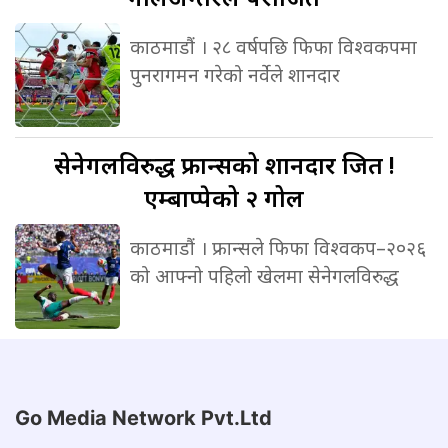
काठमाडौं । २८ वर्षपछि फिफा विश्वकपमा
पुनरागमन गरेको नर्वेले शानदार
सेनेगलविरुद्ध
फ्रान्सको शानदार जित !
एम्बाप्पेको २ गोल
काठमाडौं । फ्रान्सले फिफा विश्वकप–२०२६
को आफ्नो पहिलो खेलमा सेनेगलविरुद्ध
Go Media Network Pvt.Ltd