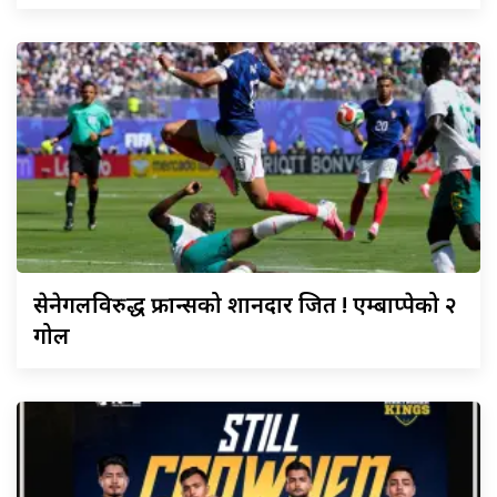
सेनेगलविरुद्ध
फ्रान्सको शानदार जित ! एम्बाप्पेको २
गोल