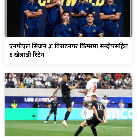
एनपीएल
सिजन ३ः विराटनगर किंग्समा सन्दीपसहित
६ खेलाडी रिटेन