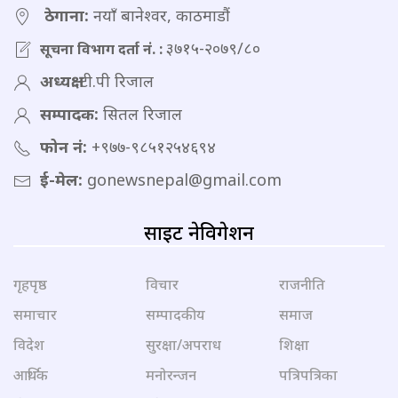
ठेगाना:
नयाँ बानेश्वर, काठमाडौं
३७१५-२०७९/८०
सूचना विभाग दर्ता नं. :
अध्यक्ष:
टी.पी रिजाल
सम्पादक:
सितल रिजाल
फोन नं:
+९७७-९८५१२५४६९४
ई-मेल:
gonewsnepal@gmail.com
साइट नेविगेशन
गृहपृष्ठ
विचार
राजनीति
समाचार
सम्पादकीय
समाज
विदेश
सुरक्षा/अपराध
शिक्षा
आर्थिक
मनोरन्जन
पत्रिपत्रिका