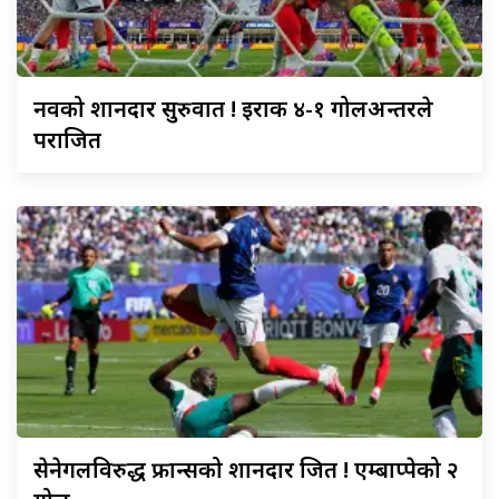
नर्वेको
शानदार सुरुवात ! इराक ४-१ गोलअन्तरले
पराजित
सेनेगलविरुद्ध
फ्रान्सको शानदार जित ! एम्बाप्पेको २