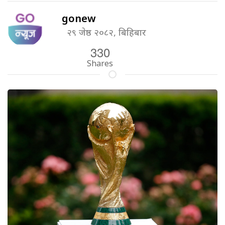
gonew
२९ जेष्ठ २०८२, बिहिबार
330
Shares