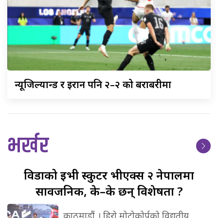
न्यूजिल्यान्ड
र इरान पनि २–२ को बराबरीमा
भर्खर
विडाको
ईभी स्कुटर भीएक्स २ नेपालमा
सार्वजनिक, के–के छन् विशेषता ?
काठमाडौं । हिरो मोटोकोर्पको विद्युतीय