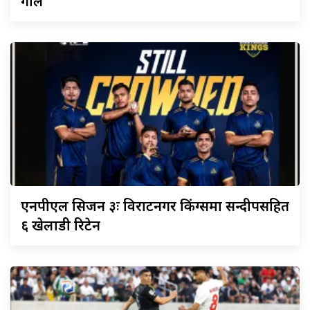
गोल
एनपीएल
सिजन ३ः विराटनगर किंग्समा सन्दीपसहित
६ खेलाडी रिटेन