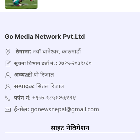
Go Media Network Pvt.Ltd
ठेगाना:
नयाँ बानेश्वर, काठमाडौं
३७१५-२०७९/८०
सूचना विभाग दर्ता नं. :
अध्यक्ष:
टी.पी रिजाल
सम्पादक:
सितल रिजाल
फोन नं:
+९७७-९८५१२५४६९४
ई-मेल:
gonewsnepal@gmail.com
साइट नेविगेशन