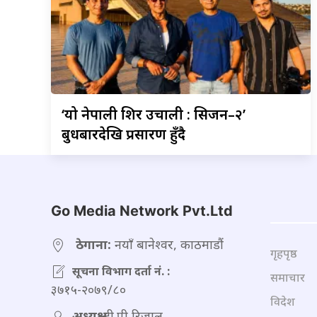
‘यो
नेपाली शिर उचाली : सिजन–२’
बुधबारदेखि प्रसारण हुँदै
Go Media Network Pvt.Ltd
ठेगाना:
नयाँ बानेश्वर, काठमाडौं
गृहपृष्ठ
सूचना विभाग दर्ता नं. :
समाचार
३७१५-२०७९/८०
विदेश
अध्यक्ष:
टी.पी रिजाल