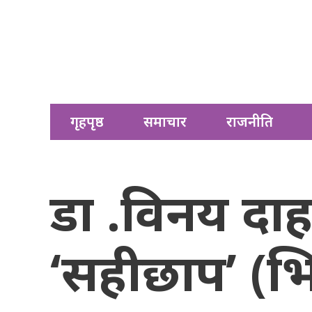
गृहपृष्ठ
समाचार
राजनीति
डा .विनय दाहा
‘सहीछाप’ (भ