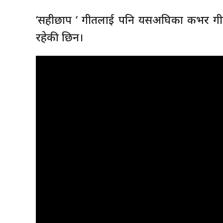
‘सहीछाप ‘ गीतलाई पनि यसअघिका कभर गीतहरु
रहेकी छिन।