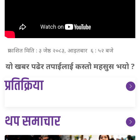
प्रकाशित मिति : ३ जेष्ठ २०८३, आइतबार ६ : ५२ बजे
यो खबर पढेर तपाईलाई कस्तो महसुस भयो ?
प्रतिक्रिया
थप समाचार