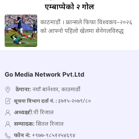
एम्बाप्पेको २ गोल
काठमाडौं । फ्रान्सले फिफा विश्वकप–२०२६
को आफ्नो पहिलो खेलमा सेनेगलविरुद्ध
Go Media Network Pvt.Ltd
ठेगाना:
नयाँ बानेश्वर, काठमाडौं
३७१५-२०७९/८०
सूचना विभाग दर्ता नं. :
अध्यक्ष:
टी.पी रिजाल
सम्पादक:
सितल रिजाल
फोन नं:
+९७७-९८५१२५४६९४