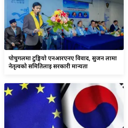
पोर्चुगलमा
टुङ्गियो एनआरएनए विवाद, सुजन लामा
नेतृत्वको समितिलाई सरकारी मान्यता