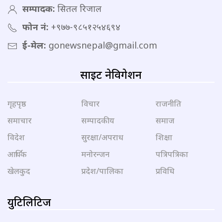
सम्पादक:
सितल रिजाल
फोन नं:
+९७७-९८५१२५४६९४
ई-मेल:
gonewsnepal@gmail.com
साइट नेविगेशन
गृहपृष्ठ
विचार
राजनीति
समाचार
सम्पादकीय
समाज
विदेश
सुरक्षा/अपराध
शिक्षा
आर्थिक
मनोरन्जन
पत्रिपत्रिका
खेलकुद
प्रदेश/पालिका
प्रविधि
युटिलिटिज