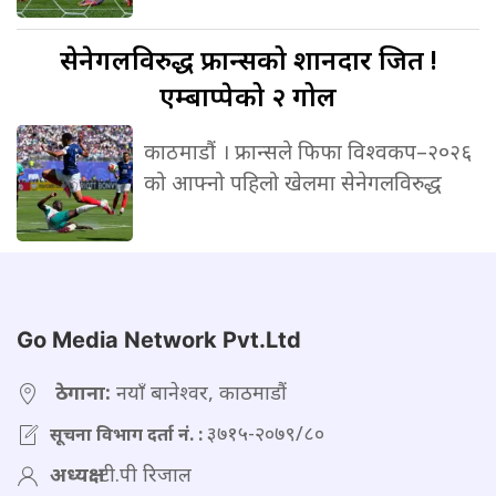
सेनेगलविरुद्ध
फ्रान्सको शानदार जित !
एम्बाप्पेको २ गोल
काठमाडौं । फ्रान्सले फिफा विश्वकप–२०२६
को आफ्नो पहिलो खेलमा सेनेगलविरुद्ध
Go Media Network Pvt.Ltd
ठेगाना:
नयाँ बानेश्वर, काठमाडौं
३७१५-२०७९/८०
सूचना विभाग दर्ता नं. :
अध्यक्ष:
टी.पी रिजाल