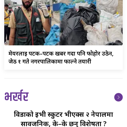
मेयरलाई
पटक–पटक खबर गर्दा पनि फोहोर उठेन,
जेठ १ गते नगरपालिकामा फाल्ने तयारी
भर्खर
विडाको
ईभी स्कुटर भीएक्स २ नेपालमा
सार्वजनिक, के–के छन् विशेषता ?