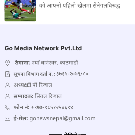
को आफ्नो पहिलो खेलमा सेनेगलविरुद्ध
Go Media Network Pvt.Ltd
ठेगाना:
नयाँ बानेश्वर, काठमाडौं
३७१५-२०७९/८०
सूचना विभाग दर्ता नं. :
अध्यक्ष:
टी.पी रिजाल
सम्पादक:
सितल रिजाल
फोन नं:
+९७७-९८५१२५४६९४
ई-मेल:
gonewsnepal@gmail.com