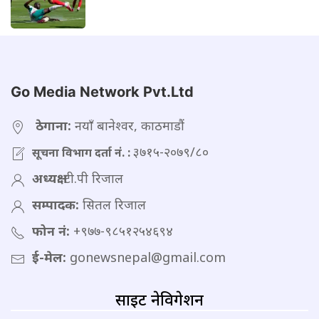
Go Media Network Pvt.Ltd
ठेगाना:
नयाँ बानेश्वर, काठमाडौं
३७१५-२०७९/८०
सूचना विभाग दर्ता नं. :
अध्यक्ष:
टी.पी रिजाल
सम्पादक:
सितल रिजाल
फोन नं:
+९७७-९८५१२५४६९४
ई-मेल:
gonewsnepal@gmail.com
साइट नेविगेशन