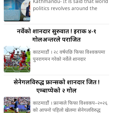
Kathmandu- It is said that world
politics revolves around the
नर्वेको
शानदार सुरुवात ! इराक ४-१
गोलअन्तरले पराजित
काठमाडौं । २८ वर्षपछि फिफा विश्वकपमा
पुनरागमन गरेको नर्वेले शानदार
सेनेगलविरुद्ध
फ्रान्सको शानदार जित !
एम्बाप्पेको २ गोल
काठमाडौं । फ्रान्सले फिफा विश्वकप–२०२६
को आफ्नो पहिलो खेलमा सेनेगलविरुद्ध