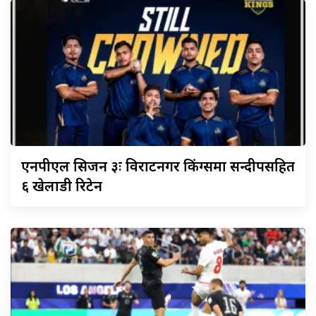
एनपीएल
सिजन ३ः विराटनगर किंग्समा सन्दीपसहित
६ खेलाडी रिटेन