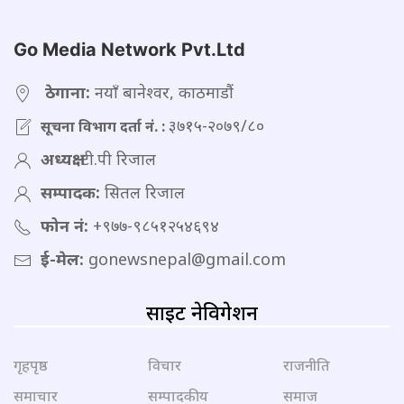
Go Media Network Pvt.Ltd
ठेगाना:
नयाँ बानेश्वर, काठमाडौं
३७१५-२०७९/८०
सूचना विभाग दर्ता नं. :
अध्यक्ष:
टी.पी रिजाल
सम्पादक:
सितल रिजाल
फोन नं:
+९७७-९८५१२५४६९४
ई-मेल:
gonewsnepal@gmail.com
साइट नेविगेशन
गृहपृष्ठ
विचार
राजनीति
समाचार
सम्पादकीय
समाज