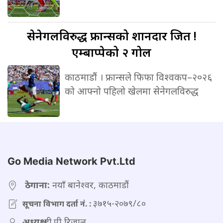
सेनेगलविरुद्ध
फ्रान्सको शानदार जित !
एम्बाप्पेको २ गोल
काठमाडौं । फ्रान्सले फिफा विश्वकप–२०२६
को आफ्नो पहिलो खेलमा सेनेगलविरुद्ध
Go Media Network Pvt.Ltd
ठेगाना:
नयाँ बानेश्वर, काठमाडौं
३७१५-२०७९/८०
सूचना विभाग दर्ता नं. :
अध्यक्ष:
टी.पी रिजाल