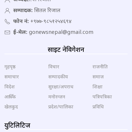
सम्पादक:
सितल रिजाल
फोन नं:
+९७७-९८५१२५४६९४
ई-मेल:
gonewsnepal@gmail.com
साइट नेविगेशन
गृहपृष्ठ
विचार
राजनीति
समाचार
सम्पादकीय
समाज
विदेश
सुरक्षा/अपराध
शिक्षा
आर्थिक
मनोरन्जन
पत्रिपत्रिका
खेलकुद
प्रदेश/पालिका
प्रविधि
युटिलिटिज