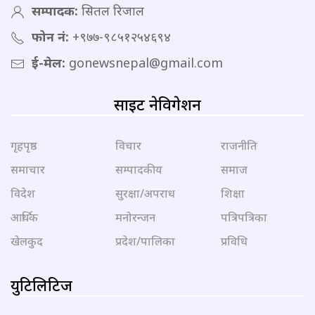
सम्पादक:
सितल रिजाल
फोन नं:
+९७७-९८५१२५४६९४
ई-मेल:
gonewsnepal@gmail.com
साइट नेविगेशन
गृहपृष्ठ
विचार
राजनीति
समाचार
सम्पादकीय
समाज
विदेश
सुरक्षा/अपराध
शिक्षा
आर्थिक
मनोरन्जन
पत्रिपत्रिका
खेलकुद
प्रदेश/पालिका
प्रविधि
युटिलिटिज