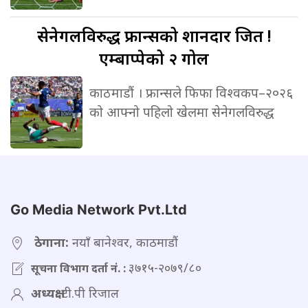
सेनेगलविरुद्ध
फ्रान्सको शानदार जित !
एम्बाप्पेको २ गोल
काठमाडौं । फ्रान्सले फिफा विश्वकप–२०२६
को आफ्नो पहिलो खेलमा सेनेगलविरुद्ध
Go Media Network Pvt.Ltd
ठेगाना:
नयाँ बानेश्वर, काठमाडौं
३७१५-२०७९/८०
सूचना विभाग दर्ता नं. :
अध्यक्ष:
टी.पी रिजाल