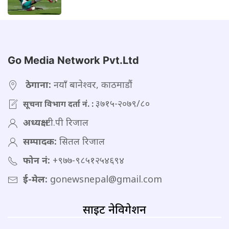
Go Media Network Pvt.Ltd
ठेगाना:
नयाँ बानेश्वर, काठमाडौं
३७१५-२०७९/८०
सूचना विभाग दर्ता नं. :
अध्यक्ष:
टी.पी रिजाल
सम्पादक:
सितल रिजाल
फोन नं:
+९७७-९८५१२५४६९४
ई-मेल:
gonewsnepal@gmail.com
साइट नेविगेशन