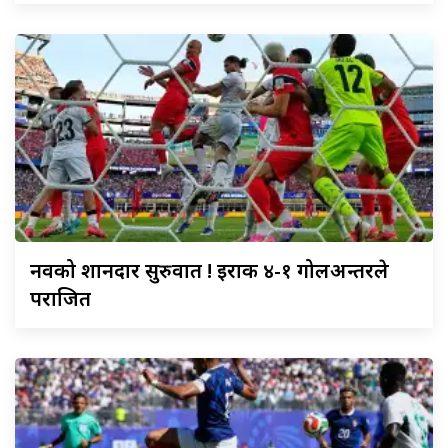
नर्वेको
शानदार सुरुवात ! इराक ४-१ गोलअन्तरले
पराजित