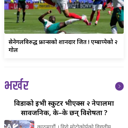
सेनेगलविरुद्ध
फ्रान्सको शानदार जित ! एम्बाप्पेको २
गोल
भर्खर
विडाको
ईभी स्कुटर भीएक्स २ नेपालमा
सार्वजनिक, के–के छन् विशेषता ?
काठमाडौं । हिरो मोटोकोर्पको विद्युतीय