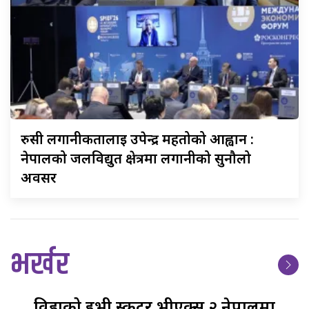
रुसी
लगानीकर्तालाई उपेन्द्र महतोको आह्वान :
नेपालको जलविद्युत क्षेत्रमा लगानीको सुनौलो
अवसर
भर्खर
विडाको
ईभी स्कुटर भीएक्स २ नेपालमा