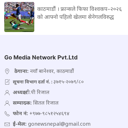
काठमाडौं । फ्रान्सले फिफा विश्वकप–२०२६
को आफ्नो पहिलो खेलमा सेनेगलविरुद्ध
Go Media Network Pvt.Ltd
ठेगाना:
नयाँ बानेश्वर, काठमाडौं
३७१५-२०७९/८०
सूचना विभाग दर्ता नं. :
अध्यक्ष:
टी.पी रिजाल
सम्पादक:
सितल रिजाल
फोन नं:
+९७७-९८५१२५४६९४
ई-मेल:
gonewsnepal@gmail.com